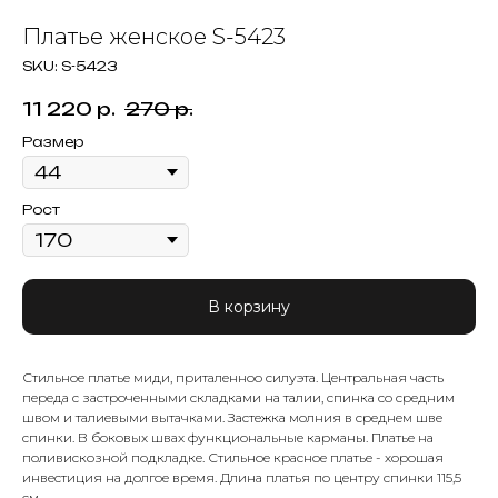
Платье женское S-5423
SKU:
S-5423
11 220
р.
270
р.
Размер
Рост
В корзину
Стильное платье миди, приталенноо силуэта. Центральная часть
переда с застроченными складками на талии, спинка со средним
швом и талиевыми вытачками. Застежка молния в среднем шве
спинки. В боковых швах функциональные карманы. Платье на
поливискозной подкладке. Стильное красное платье - хорошая
инвестиция на долгое время. Длина платья по центру спинки 115,5
см