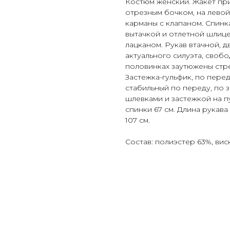
Костюм женский. Жакет при
отрезным бочком, на лево
карманы с клапаном. Спинк
вытачкой и отлетной шлиц
лацканом. Рукав втачной, 
актуального силуэта, свобо
половинках заутюжены стре
Застежка-гульфик, по пере
стабильный по переду, по 
шлевками и застежкой на п
спинки 67 см. Длина рукав
107 см.
Состав: полиэстер 63%, вис