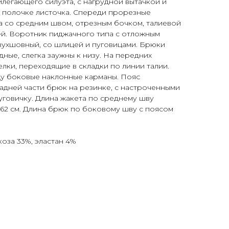
легающего силуэта, с нагрудной вытачкой и
й полочке листочка. Спереди прорезные
а со средним швом, отрезным бочком, талиевой
ей. Воротник пиджачного типа с отложным
двухшовный, со шлицей и пуговицами. Брюки
дные, слегка заужны к низу. На передних
лки, переходящие в складки по линии талии.
ду боковые наклонные карманы. Пояс
задней части брюк на резинке, с настроченными
уговичку. Длина жакета по среднему шву
а 62 см. Длина брюк по боковому шву с поясом
коза 33%, эластан 4%