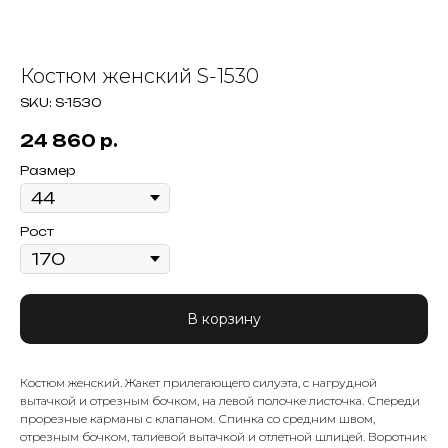
Костюм женский S-1530
SKU:
S-1530
24 860
р.
Размер
Рост
В корзину
Костюм женский. Жакет прилегающего силуэта, с нагрудной
вытачкой и отрезным бочком, на левой полочке листочка. Спереди
прорезные карманы с клапаном. Спинка со средним швом,
отрезным бочком, талиевой вытачкой и отлетной шлицей. Воротник