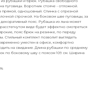
т из рубашки и брюк. Рубашка свободного
 на пуговицы. Воротник стояче - отложной.
в прямой, одношовный. Спинка с отрезной
лочной строчкой. На боковом шве пуговицы, за
 декоративный пояс. Рубашка из льна может
в расстегнутом виде будет эффектно смотреться
ирокие, пояс брюк на резинке, по переду
. Стильный комплект позволит выглядеть
новременно уместен в офисе, комфортно
ходить на свидание. Длина рубашки по среднему
рюк по боковому шву с поясом 109 см. Ширина
6%