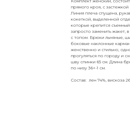
Комплект женский, состои
прямого кроя, с застежкой
Линия плеча спущена, рука
кокеткой, выделенной отде
которые крепится съемный
запросто заменить жакет, 
с топом. Брюки льняные, ш
боковые наклонные карманы
женственно и стильно, од
прогуляться по городу и с
шву спинки 65 см. Длина б
по низу 36+-1 см.
Состав: лен 74%, вискоза 2