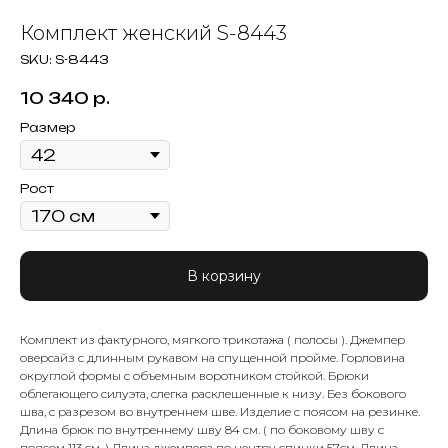
Комплект женский S-8443
SKU:
S-8443
10 340
р.
Размер
Рост
В корзину
Комплект из фактурного, мягкого трикотажа ( полосы ). Джемпер
оверсайз с длинным рукавом на спущенной пройме. Горловина
округлой формы с объемным воротником стойкой. Брюки
облегающего силуэта, слегка расклешенные к низу. Без бокового
шва, с разрезом во внутреннем шве. Изделие с поясом на резинке.
Длина брюк по внутреннему шву 84 см. ( по боковому шву с
поясом 113 см. ) Длина джемпера по центру спинки 57см. Длина